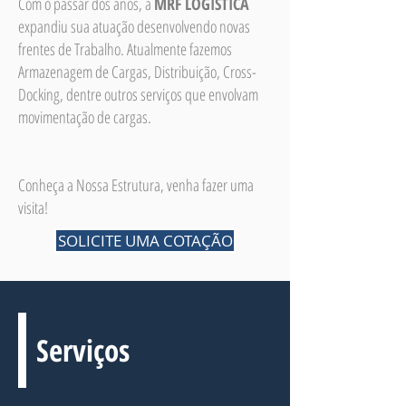
Com o passar dos anos, a
MRF LOGÍSTICA
expandiu sua atuação desenvolvendo novas
frentes de Trabalho. Atualmente fazemos
Armazenagem de Cargas, Distribuição, Cross-
Docking, dentre outros serviços que envolvam
movimentação de cargas. ​
Conheça a Nossa Estrutura, venha fazer uma
visita! ​
SOLICITE UMA COTAÇÃO
Serviços