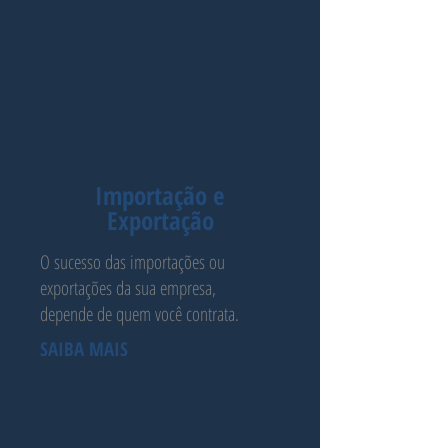
Importação e
Exportação
O sucesso das importações ou
exportações da sua empresa,
depende de quem você contrata.
SAIBA MAIS