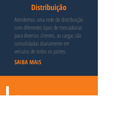
Distribuição
Atendemos uma rede de distribuição
com diferentes tipos de mercadorias
para diversos clientes, as cargas são
consolidadas diariamente em
veículos de todos os portes.
SAIBA MAIS
Siga no Instagram
''Coisas incríveis no mundo dos negócios nunca são
feitas por uma única pessoa e sim por uma
equipe'' STEVE JOBS